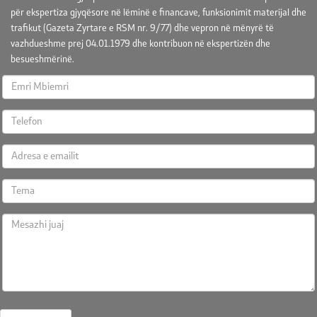
për ekspertiza gjyqësore në lëminë e financave, funksionimit materijal dhe
trafikut (Gazeta Zyrtare e RSM nr. 9/77) dhe vepron në mënyrë të
vazhdueshme prej 04.01.1979 dhe kontribuon në ekspertizën dhe
besueshmërinë.