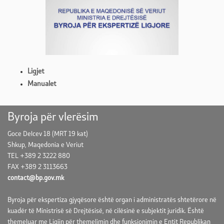
Ligjet
Manualet
Byroja për vlerësim
Goce Delcev 18 (MRT 19 kat)
Shkup, Maqedonia e Veriut
TEL +389 2 3222 880
FAX +389 2 3113663
contact@bp.gov.mk
Byroja për ekspertiza gjyqësore është organ i administratës shtetërore në
kuadër të Ministrisë së Drejtësisë, në cilësinë e subjektit juridik. Është
themeluar me Ligjin për themelimin dhe funksionimin e Entit Republikan