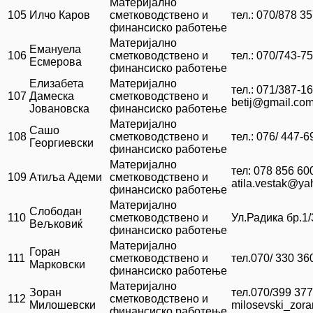
Материјално
105
Илчо Каров
сметководствено и
тел.: 070/878 3
финансиско работење
Материјално
Емануела
106
сметководствено и
тел.: 070/743-7
Есмерова
финансиско работење
Елизабета
Материјално
тел.: 071/387-1
107
Дамеска
сметководствено и
betij@gmail.co
Јовановска
финансиско работење
Материјално
Сашо
108
сметководствено и
тел.: 076/ 447-6
Георгиевски
финансиско работење
Материјално
тел: 078 856 60
109
Атиља Адеми
сметководствено и
atila.vestak@y
финансиско работење
Материјално
Слободан
110
сметководствено и
Ул.Радика бр.1/
Вељковиќ
финансиско работење
Материјално
Горан
111
сметководствено и
тел.070/ 330 36
Марковски
финансиско работење
Материјално
Зоран
тел.070/399 377
112
сметководствено и
Милошевски
milosevski_zo
финансиско работење