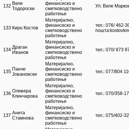
Веле
финансиско и
132
Ул. Веле Марко
Тодороски
сметководствено
работење
Материјално,
финансиско и
тел.: 076/ 462-3
133
Киро Костов
сметководствено
пошта:kostovki
работење
Материјално,
Драган
финансиско и
134
тел.: 070/ 873 9
Иванов
сметководствено
работење
Материјално,
Панче
финансиско и
135
тел.: 077/804 11
Јовановски
сметководствено
работење
Материјално,
Оливера
финансиско и
136
тел.: 070/358-1
Клинчарова
сметководствено
работење
Материјално,
Анита
финансиско и
137
тел.: 075/402-3
Стамнова
сметководствено
работење