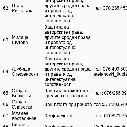
авторските права,
Цвета
другите сродни права
62
тел. 070 235 45
Ристовска
и правата од
интелектуална
сопственост
Заштита на
авторските права,
Милица
другите сродни права
63
Шутова
и правата од
интелектуална
сопственост
Заштита на
авторските права,
Љубиша
другите сродни права
тел. 076 409 50
64
Стефаноски
и правата од
stefanoski_lju
интелектуална
сопственост
Стојан
Заштита на животната
65
тел.: 076/256 3
Велкоски
средина и екологија
Стојан
66
Заштитата при работа
тел.:071/293549
Славески
Младен
67
Земјоделство
тел.: 070/571-7
Костадинов
Виолета