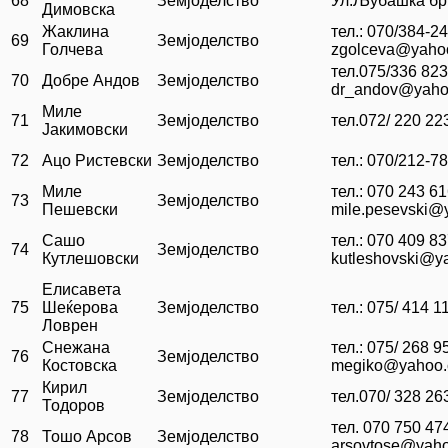
68
Земјоделство
Ул.Љубашка бр
Димовска
Жаклина
тел.: 070/384-2
69
Земјоделство
Голчева
zgolceva@yaho
тел.075/336 82
70
Добре Андов
Земјоделство
dr_andov@yaho
Миле
71
Земјоделство
тел.072/ 220 22
Јакимовски
72
Ацо Ристевски
Земјоделство
тел.: 070/212-7
Миле
тел.: 070 243 6
73
Земјоделство
Пешевски
mile.pesevski@
Сашо
тел.: 070 409 83
74
Земјоделство
Кутлешовски
kutleshovski@y
Елисавета
75
Шеќерова
Земјоделство
тел.: 075/ 414 1
Ловрен
Снежана
тел.: 075/ 268 
76
Земјоделство
Костовска
megiko@yahoo
Кирил
77
Земјоделство
тел.070/ 328 26
Тодоров
тел. 070 750 47
78
Тошо Арсов
Земјоделство
arsovtose@yah