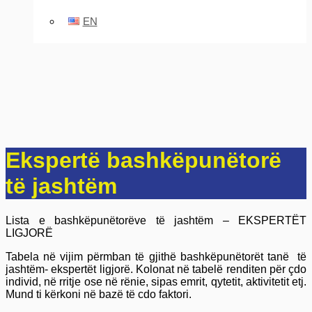
EN
Ekspertë bashkëpunëtorë
të jashtëm
Lista e bashkëpunëtorëve të jashtëm – EKSPERTËT
LIGJORË
Tabela në vijim përmban të gjithë bashkëpunëtorët tanë të
jashtëm- ekspertët ligjorë. Kolonat në tabelë renditen për çdo
individ, në rritje ose në rënie, sipas emrit, qytetit, aktivitetit etj.
Mund ti kërkoni në bazë të cdo faktori.