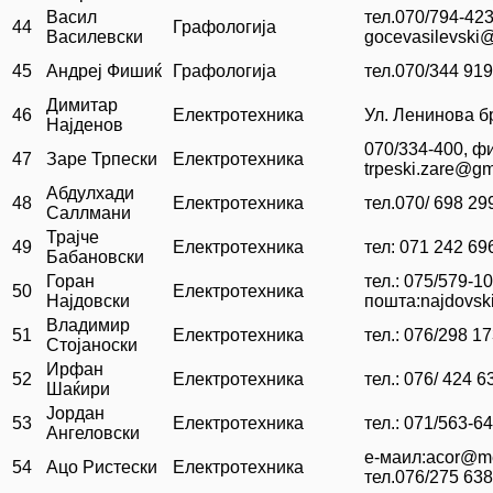
Васил
тел.070/794-423
44
Графологија
Василевски
gocevasilevski
45
Андреј Фишиќ
Графологија
тел.070/344 919
Димитар
46
Електротехника
Ул. Ленинова б
Најденов
070/334-400, фи
47
Заре Трпески
Електротехника
trpeski.zare@gm
Абдулхади
48
Електротехника
тел.070/ 698 29
Саллмани
Трајче
49
Електротехника
тел: 071 242 69
Бабановски
Горан
тел.: 075/579-10
50
Електротехника
Најдовски
пошта:najdovsk
Владимир
51
Електротехника
тел.: 076/298 1
Стојаноски
Ирфан
52
Електротехника
тел.: 076/ 424 6
Шаќири
Јордан
53
Електротехника
тел.: 071/563-6
Ангеловски
е-маил:acor@m
54
Ацо Ристески
Електротехника
тел.076/275 638