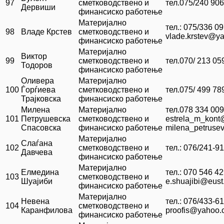
97
сметководствено и
тел.075/240 906
Дервиши
финансиско работење
Материјално
тел.: 075/336 0
98
Владе Крстев
сметководствено и
vlade.krstev@y
финансиско работење
Материјално
Виктор
99
сметководствено и
тел.070/ 213 05
Тодоров
финансиско работење
Оливера
Материјално
100
Ѓорѓиева
сметководствено и
тел.075/ 499 78
Трајковска
финансиско работење
Милена
Материјално
тел.078 334 009
101
Петрушевска
сметководствено и
estrela_m_kont
Спасовска
финансиско работење
milena_petruse
Материјално
Слаѓана
102
сметководствено и
тел.: 076/241-9
Давчева
финансиско работење
Материјално
Елмедина
тел.: 070 546 4
103
сметководствено и
Шуајиби
e.shuajibi@eust
финансиско работење
Материјално
Невена
тел.: 076/433-61
104
сметководствено и
Каранфилова
proofis@yahoo.
финансиско работење