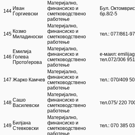
Материјално,
Иван
финансиско и
Бул. Октомврис
144
Ѓоргиевски
сметководствено
бр.8/2-5
работење
Материјално,
Козмо
финансиско и
145
тел.: 077/861-9
Миладиноски
сметководствено
работење
Материјално,
Емилија
финансиско и
е-маил: emilij
146
Голева
сметководствено
тел.072/306 951
Протоѓерова
работење
Материјално,
финансиско и
147
Жарко Камчев
тел.: 070/409 5
сметководствено
работење
Материјално,
Сашо
финансиско и
148
тел.075/ 220 70
Василевски
сметководствено
работење
Материјално,
Билјана
финансиско и
149
тел.: 070 385 0
Стевковски
сметководствено
работење