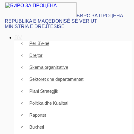
БИРО ЗА ПРОЦЕНА
REPUBLIKA E MAQEDONISË SË VERIUT
MINISTRIA E DREJTËSISË
BV
Për BV-në
Drejtor
Skema organizative
Sektorët dhe departamentet
Plani Strategjik
Politika dhe Kualiteti
Raportet
Buxheti