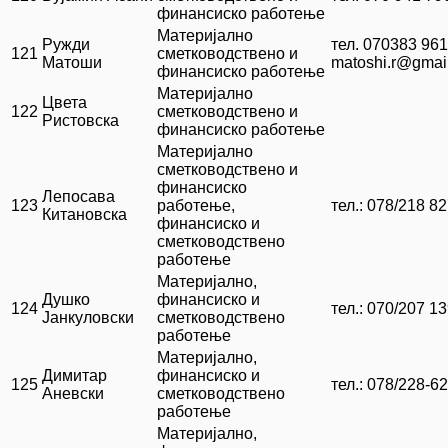
финансиско работење
Материјално
Ружди
тел. 070383 961
121
сметководствено и
Матоши
matoshi.r@gmai
финансиско работење
Материјално
Цвета
122
сметководствено и
Ристовска
финансиско работење
Материјално
сметководствено и
финансиско
Лепосава
123
работење,
тел.: 078/218 8
Китановска
финансиско и
сметководствено
работење
Материјално,
Душко
финансиско и
124
тел.: 070/207 1
Јанкуловски
сметководствено
работење
Материјално,
Димитар
финансиско и
125
тел.: 078/228-6
Аневски
сметководствено
работење
Материјално,