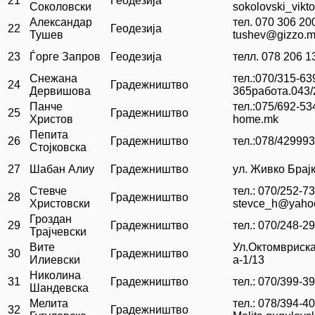
21
Геодезија
Соколовски
sokolovski_vikto
Александар
тел. 070 306 20
22
Геодезија
Тушев
tushev@gizzo.
23
Ѓорге Запров
Геодезија
телл. 078 206 1
Снежана
тел.:070/315-6
24
Градежништво
Дервишова
365работа.043/
Панче
тел.:075/692-53
25
Градежништво
Христов
home.mk
Пепита
26
Градежништво
тел.:078/429993
Стојковска
27
Шабан Алиу
Градежништво
ул. Живко Брајк
Стевче
тел.: 070/252-7
28
Градежништво
Христовски
stevce_h@yaho
Гроздан
29
Градежништво
тел.: 070/248-2
Трајчевски
Вите
Ул.Октомвриска
30
Градежништво
Илиевски
а-1/13
Николина
31
Градежништво
тел.: 070/399-3
Шандевска
Мелита
тел.: 078/394-40
32
Градежништво