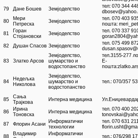
тел: 070 344 44
79
Дане Бошев
Земјоделство
dbosev@yahoo
Мери
тел. 070 403 93
80
Земјоделство
Петреска
пошта: meri_pe
Горан
тел. 070 337 91
81
Земјоделство
Стојановски
goran2804@yah
тел. 075 499 87
82
Душан Спасов
Земјоделство
dusan.spasov@
Земјоделство,
тел.3155-277 ло
83
Златко Арсов
шумарство и
Е-
водостопанство
пошта:zlatko.a
Земјоделство,
Недељка
84
шумарство и
тел.: 070/357 5
Николова
водостопанство
Сања
85
Интерна медицина
Ул.Ениџевардар
Трајкова
Ирина
тел. 070 400 20
86
Интерна медицина
Тоновска
tonovskai@yah
Информатички
тел. 070 631 21
87
Флорин Асани
технологии
florin.usht@gma
Владимир
Информатички
88
тел.: 076/298 1