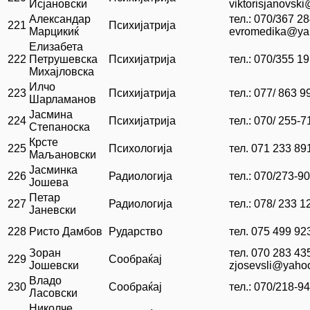
Исјановски
viktorisjanovs
Александар
тел.: 070/367 2
221
Психијатрија
Марцикиќ
evromedika@ya
Елизабета
222
Петрушевска
Психијатрија
тел.: 070/355 1
Михајловска
Илчо
223
Психијатрија
тел.: 077/ 863 9
Шарламанов
Јасмина
224
Психијатрија
тел.: 070/ 255-7
Степаноска
Крсте
225
Психологија
тел. 071 233 89
Маљановски
Јасминка
226
Радиологија
тел.: 070/273-9
Јошева
Петар
227
Радиологија
тел.: 078/ 233 1
Јаневски
228
Ристо Дамбов
Рударство
тел. 075 499 92
Зоран
тел. 070 283 43
229
Сообраќај
Јошевски
zjosevsli@yaho
Владо
230
Сообраќај
тел.: 070/218-9
Ласовски
Николче