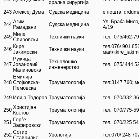
орална хирургија
243
Алексеј Дума
Судска медицина
е пошта: drdu
Агим
Ул. Браќа Мила
244
Судска медицина
Рамадани
А/19
Миле
245
Технички науки
тел.: 075/462-7
Спировски
Ќире
тел.076/ 901 852
246
Технички науки
Јакимоски
маил:kire_jaki
Ружица
Технолошко
247
Јовановиќ
тел.: 075/ 444 5
инженерство
Малиновска
Емилија
248
Стојковска-
Трауматологија
тел:3147 760; м
Пемовска
249
Илија Тодоров
Трауматологија
тел.: 070/332-3
Христијан
250
Трауматологија
тел.: 070/775-5
Костов
Ѓорѓе
251
Трауматологија
тел.: 070/225 5
Зафировски
Сотир
252
Урологија
тел.070/ 248 70
Ставридис