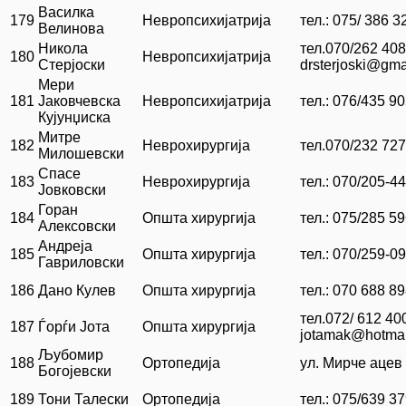
Василка
179
Невропсихијатрија
тел.: 075/ 386 3
Велинова
Никола
тел.070/262 40
180
Невропсихијатрија
Стерјоски
drsterjoski@gma
Мери
181
Јаковчевска
Невропсихијатрија
тел.: 076/435 9
Кујунџиска
Митре
182
Неврохирургија
тел.070/232 727
Милошевски
Спасе
183
Неврохирургија
тел.: 070/205-4
Јовковски
Горан
184
Општа хирургија
тел.: 075/285 5
Алексовски
Андреја
185
Општа хирургија
тел.: 070/259-0
Гавриловски
186
Дано Кулев
Општа хирургија
тел.: 070 688 8
тел.072/ 612 40
187
Ѓорѓи Јота
Општа хирургија
jotamak@hotmai
Љубомир
188
Ортопедија
ул. Мирче ацев 
Богојевски
189
Тони Талески
Ортопедија
тел.: 075/639 3