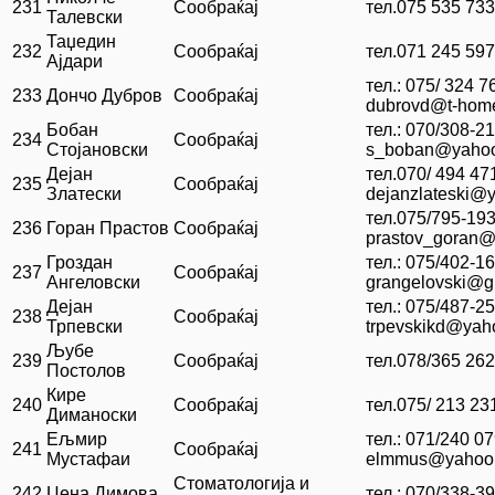
231
Сообраќај
тел.075 535 733
Талевски
Таџедин
232
Сообраќај
тел.071 245 597
Ајдари
тел.: 075/ 324 
233
Дончо Дубров
Сообраќај
dubrovd@t-hom
Бобан
тел.: 070/308-21
234
Сообраќај
Стојановски
s_boban@yaho
Дејан
тел.070/ 494 47
235
Сообраќај
Златески
dejanzlateski@
тел.075/795-193
236
Горан Прастов
Сообраќај
prastov_goran
Гроздан
тел.: 075/402-16
237
Сообраќај
Ангеловски
grangelovski@g
Дејан
тел.: 075/487-25
238
Сообраќај
Трпевски
trpevskikd@yah
Љубе
239
Сообраќај
тел.078/365 262
Постолов
Кире
240
Сообраќај
тел.075/ 213 23
Диманоски
Ељмир
тел.: 071/240 0
241
Сообраќај
Мустафаи
elmmus@yahoo
Стоматологија и
242
Цена Димова
тел.: 070/338-3