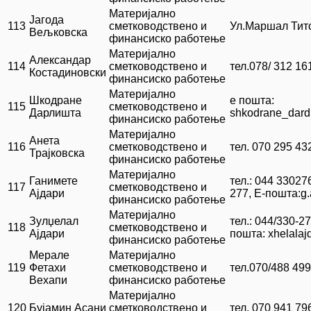
Материјално
Јагода
113
сметководствено и
Ул.Маршал Тито
Вељковска
финансиско работење
Материјално
Александар
114
сметководствено и
тел.078/ 312 16
Костадиновски
финансиско работење
Материјално
Шкодране
е пошта:
115
сметководствено и
Дарлишта
shkodranе_dard
финансиско работење
Материјално
Анета
116
сметководствено и
тел. 070 295 43
Трајковска
финансиско работење
Материјално
Ганимете
тел.: 044 330276
117
сметководствено и
Ајдари
277, Е-пошта:g.
финансиско работење
Материјално
Зулџелал
тел.: 044/330-27
118
сметководствено и
Ајдари
пошта: xhelala
финансиско работење
Мерале
Материјално
119
Фетахи
сметководствено и
тел.070/488 499
Вехапи
финансиско работење
Материјално
120
Бујамин Асани
сметководствено и
тел. 070 941 79