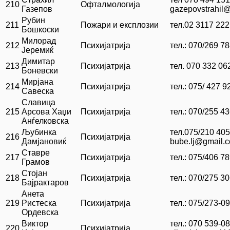
210
Офталмологија
Газепов
gazepovstrahil
Рубин
211
Пожари и експлозии
тел.02 3117 222
Бошкоски
Милорад
212
Психијатрија
тел.: 070/269 7
Јеремиќ
Димитар
213
Психијатрија
тел. 070 332 06
Боневски
Мирјана
214
Психијатрија
тел.: 075/ 427 9
Савеска
Славица
215
Арсова Хаџи
Психијатрија
тел.: 070/255 4
Анѓелковска
Љубинка
тел.075/210 40
216
Психијатрија
Дамјановиќ
bube.lj@gmail.
Ставре
217
Психијатрија
тел.: 075/406 7
Грамов
Стојан
218
Психијатрија
тел.: 070/275 3
Бајрактаров
Анета
219
Ристеска
Психијатрија
тел.: 075/273-0
Ордевска
Виктор
тел.: 070 539-0
220
Психијатрија