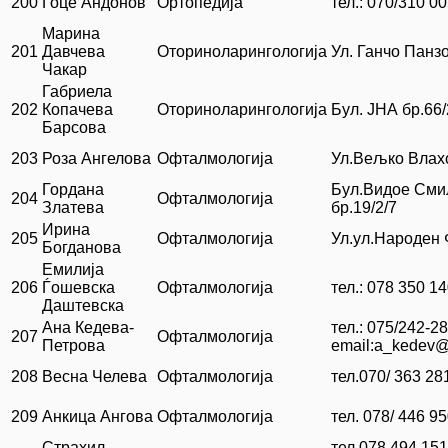
200
Гоце Андонов
Ортопедија
тел.: 070/310 0
Марина
201
Давчева
Оториноларингологија
Ул. Ганчо Панзо
Чакар
Габриела
202
Копачева
Оториноларингологија
Бул. ЈНА бр.66/
Барсова
203
Роза Ангелова
Офталмологија
Ул.Вељко Влахо
Гордана
Бул.Видое Сми
204
Офталмологија
Златева
бр.19/2/7
Ирина
205
Офталмологија
Ул.ул.Народен 
Богданова
Емилија
206
Ѓошевска
Офталмологија
тел.: 078 350 1
Даштевска
Ана Кедева-
тел.: 075/242-28
207
Офталмологија
Петрова
email:a_kedev
208
Весна Челева
Офталмологија
тел.070/ 363 28
209
Анкица Ангова
Офталмологија
тел. 078/ 446 9
Страхил
тел 078 494 151