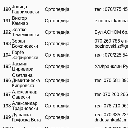
Јовица
190
Ортопедија
тел.: 070/275 4
Гавриловски
Виктор
191
Ортопедија
е пошта: kamn
Камнар
Златко
192
Ортопедија
Бул.АСНОМ бр.
Темелковски
Зоран
070 260 786 е 
193
Ортопедија
Божиновски
bozinovski.z@g
Ѓорѓе
194
Ортопедија
тел.: 070/225 5
Зафировски
Јасмин
195
Ортопедија
Ул.Франклин Ру
Циривири
Светлана
196
Димитриеска
Ортопедија
тел. 070 581 89
Ќипровска
Александар
197
Ортопедија
тел:070 260 266
Савески
Александар
198
Ортопедија
тел: 078 710 96
Трајановски
Душанка
тел.:070 335 23
199
Ортопедија
Грујоска Вета
dr.dusanka@t.m