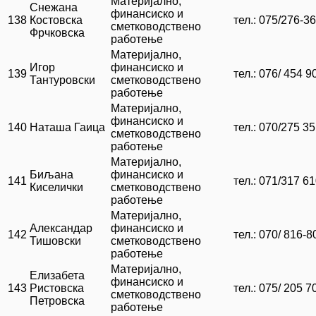
Материјално,
Снежана
финансиско и
138
Костовска
тел.: 075/276-3
сметководствено
Фрчковска
работење
Материјално,
Игор
финансиско и
139
тел.: 076/ 454 9
Тантуровски
сметководствено
работење
Материјално,
финансиско и
140
Наташа Гаица
тел.: 070/275 35
сметководствено
работење
Материјално,
Биљана
финансиско и
141
тел.: 071/317 6
Киселички
сметководствено
работење
Материјално,
Александар
финансиско и
142
тел.: 070/ 816-8
Тишовски
сметководствено
работење
Материјално,
Елизабета
финансиско и
143
Ристовска
тел.: 075/ 205 7
сметководствено
Петровска
работење