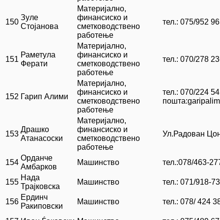
Материјално,
Зуле
финансиско и
150
тел.: 075/952 9
Стојанова
сметководствено
работење
Материјално,
Раметула
финансиско и
151
тел.: 070/278 2
Ферати
сметководствено
работење
Материјално,
финансиско и
тел.: 070/224 54
152
Гарип Алими
сметководствено
пошта:garipali
работење
Материјално,
Драшко
финансиско и
153
Ул.Радован Цон
Атанасоски
сметководствено
работење
Орданче
154
Машинство
тел.:078/463-27
Амбарков
Нада
155
Машинство
тел.: 071/918-7
Трајковска
Ердинч
156
Машинство
тел.: 078/ 424 3
Ракиповски