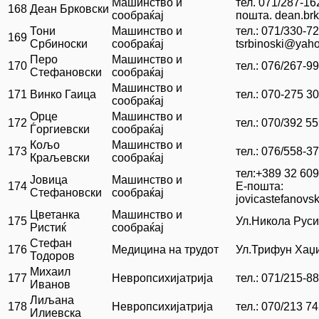
Машинство и
тел. 071/287-16
168
Деан Брковски
сообраќај
пошта. dean.br
Тони
Машинство и
тел.: 071/330-7
169
Србиноски
сообраќај
tsrbinoski@yah
Перо
Машинство и
170
тел.: 076/267-9
Стефановски
сообраќај
Машинство и
171
Винко Гаица
тел.: 070-275 3
сообраќај
Орце
Машинство и
172
тел.: 070/392 5
Ѓоргиевски
сообраќај
Кољо
Машинство и
173
тел.: 076/558-3
Краљевски
сообраќај
тел:+389 32 609
Јовица
Машинство и
174
Е-пошта:
Стефановски
сообраќај
jovicastefanov
Цветанка
Машинство и
175
Ул.Никола Руси
Ристиќ
сообраќај
Стефан
176
Медицина на трудот
Ул.Трифун Хаџи
Тодоров
Михаил
177
Невропсихијатрија
тел.: 071/215-8
Иванов
Лиљана
178
Невропсихијатрија
тел.: 070/213 7
Илиевска