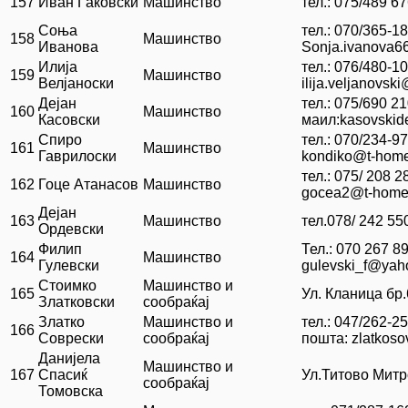
157
Иван Ѓаковски
Машинство
тел.: 075/489 6
Соња
тел.: 070/365-18
158
Машинство
Иванова
Sonja.ivanova
Илија
тел.: 076/480-10
159
Машинство
Велјаноски
ilija.veljanovs
Дејан
тел.: 075/690 21
160
Машинство
Касовски
маил:kasovski
Спиро
тел.: 070/234-9
161
Машинство
Гаврилоски
kondiko@t-hom
тел.: 075/ 208 
162
Гоце Атанасов
Машинство
gocea2@t-home
Дејан
163
Машинство
тел.078/ 242 55
Ордевски
Филип
Тел.: 070 267 8
164
Машинство
Гулевски
gulevski_f@yah
Стоимко
Машинство и
165
Ул. Кланица бр.
Златковски
сообраќај
Златко
Машинство и
тел.: 047/262-2
166
Соврески
сообраќај
пошта: zlatkos
Данијела
Машинство и
167
Спасиќ
Ул.Титово Митр
сообраќај
Томовска