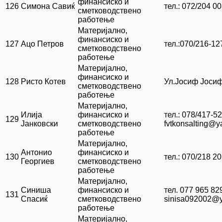
финансиско и
126
Симона Савиќ
тел.: 072/204 0
сметководствено
работење
Материјално,
финансиско и
127
Ацо Петров
тел.:070/216-12
сметководствено
работење
Материјално,
финансиско и
128
Ристо Котев
Ул.Јосиф Јосиф
сметководствено
работење
Материјално,
Илија
финансиско и
тел.: 078/417-5
129
Јанковски
сметководствено
fvtkonsalting@
работење
Материјално,
Антонио
финансиско и
130
тел.: 070/218 2
Георгиев
сметководствено
работење
Материјално,
Синиша
финансиско и
тел. 077 965 82
131
Спасиќ
сметководствено
sinisa092002@
работење
Материјално,