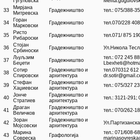
Гугуловска
Melita.gugulov
Мирјана
33
Градежништво
тел.: 075/388-3
Митревска
Горан
34
Градежништво
тел.070/228 408
Марковски
Ристо
35
Градежништво
тел.071/ 875 19
Рибароски
Стојан
36
Градежништво
Ул.Никола Тесл
Србиноски
Љуљзим
тел.: 072 245 88
37
Градежништво
Беџети
Lbexheti@hotma
Сотир
Градежништво и
тел.070312 612
38
Спировски
архитектура
dr.sotir@gmail.
Стефан
Градежништво и
39
тел.: 075/327 2
Хаџиевски
архитектура
Јонче
Градежништво и
40
тел.: 3121-291;
Стратиев
архитектура
Драган
Градежништво и
41
тел.: 070/262-1
Величков
архитектура
Зоран
Градежништво и
42
Ул.Партизанска
Мојсовски
архитектура
Марина
тел.: 071/608-6
43
Графологија
Совреска
marinasovresk