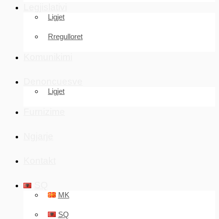
Legjislativi
Ligjet
Rregulloret
Komunikimi
Denoncuesve
Ligjet
Furnizime
Ngjarje
Kontakt
SQ
MK
SQ