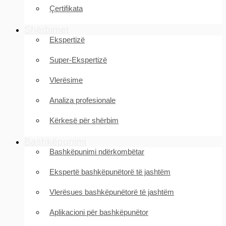
Çertifikata
Shërbimet
Ekspertizë
Super-Ekspertizë
Vlerësime
Analiza profesionale
Kërkesë për shërbim
Bashkëpunimi
Bashkëpunimi ndërkombëtar
Ekspertë bashkëpunëtorë të jashtëm
Vlerësues bashkëpunëtorë të jashtëm
Aplikacioni për bashkëpunëtor