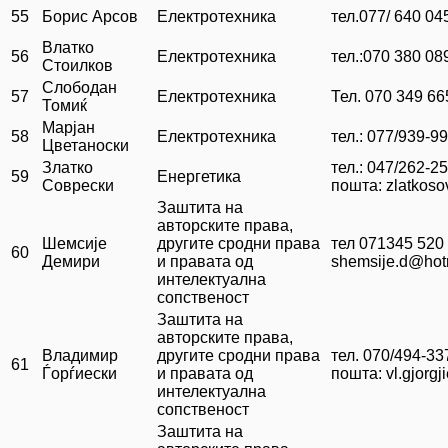
55
Борис Арсов
Електротехника
тел.077/ 640 04
Влатко
56
Електротехника
тел.:070 380 08
Стоилков
Слободан
57
Електротехника
Тел. 070 349 66
Томиќ
Марјан
58
Електротехника
тел.: 077/939-9
Цветаноски
Златко
тел.: 047/262-2
59
Енергетика
Соврески
пошта: zlatkos
Заштита на
авторските права,
Шемсије
другите сродни права
тел 071345 520
60
Демири
и правата од
shemsije.d@hot
интелектуална
сопственост
Заштита на
авторските права,
Владимир
другите сродни права
тел. 070/494-33
61
Ѓорѓиески
и правата од
пошта: vl.gjorg
интелектуална
сопственост
Заштита на