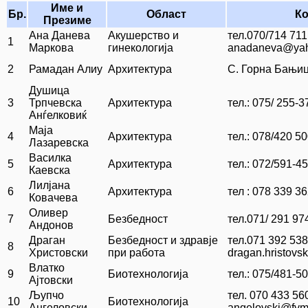
Име и
Бр.
Област
Ко
Презиме
Ана Данева
Акушерство и
тел.070/714 711
1
Маркова
гинекологија
anadaneva@ya
2
Рамадан Алиу
Архитектура
С. Горна Бањиц
Душица
3
Трпчевска
Архитектура
тел.: 075/ 255-3
Анѓелковиќ
Маја
4
Архитектура
тел.: 078/420 5
Лазаревска
Василка
5
Архитектура
тел.: 072/591-4
Каевска
Лилјана
6
Архитектура
тел : 078 339 36
Ковачева
Оливер
7
Безбедност
тел.071/ 291 97
Андонов
Драган
Безбедност и здравје
тел.071 392 53
8
Христовски
при работа
dragan.hristovs
Влатко
9
Биотехнологија
тел.: 075/481-5
Ајтовски
Љупчо
тел. 070 433 56
10
Биотехнологија
Ангеловски
angelovski@fvm