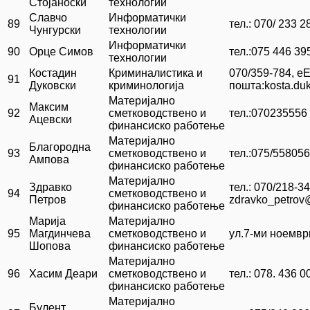
Стојаноски
технологии
Славчо
Информатички
89
тел.: 070/ 233 2
Чунгурски
технологии
Информатички
90
Орце Симов
тел.:075 446 39
технологии
Костадин
Криминалистика и
070/359-784, еЕ
91
Дуковски
криминологија
пошта:kosta.du
Материјално
Максим
92
сметководствено и
тел.:070235556
Ацевски
финансиско работење
Материјално
Благородна
93
сметководствено и
тел.:075/558056
Ампова
финансиско работење
Материјално
Здравко
тел.: 070/218-34
94
сметководствено и
Петров
zdravko_petrov
финансиско работење
Марија
Материјално
95
Магдинчева
сметководствено и
ул.7-ми ноемвр
Шопова
финансиско работење
Материјално
96
Хасим Деари
сметководствено и
тел.: 078. 436 0
финансиско работење
Материјално
Булент