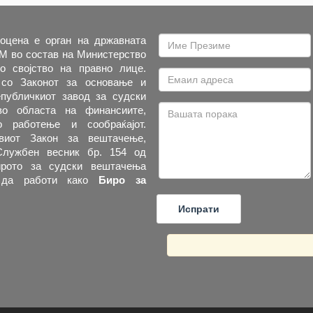
оцена е орган на државната
М во состав на Министерство
о својство на правно лице.
со Законот за основање и
публичкиот завод за судски
о областа на финансиите,
то работење и сообраќајот.
виот Закон за вештачење,
Службен весник бр. 154 од
Бирото за судски вештачења
 да работи како
Биро за