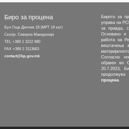
Биро за процена
Бирото за пр
управа на РС
Бул.Гоце Делчев 18 (МРТ 19 кат)
за правда, с
Основано е 
Скопје, Северна Македонија
работа на Ре
TEL +389 2 3222 880
вештачења в
FAX +389 2 3113663
материјално
contact@bp.gov.mk
Согласно но
објавен во 
20.7.2023, 
продолжува
процена
.