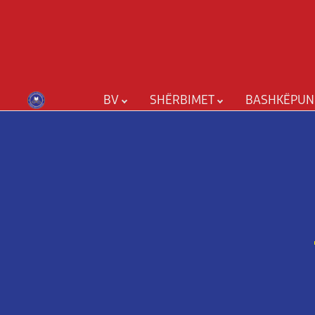
BV
SHËRBIMET
BASHKËPUN