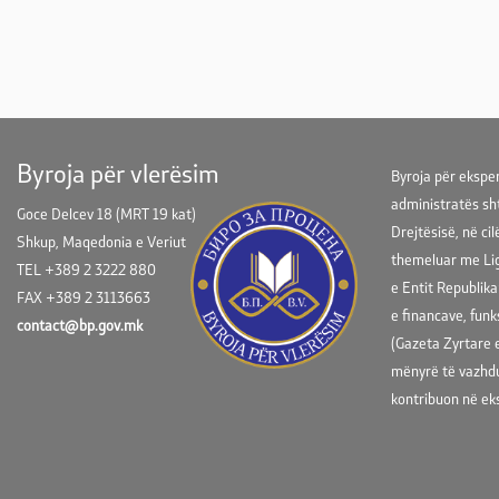
Byroja për vlerësim
Byroja për eksper
administratës sh
Goce Delcev 18 (MRT 19 kat)
Drejtësisë, në cil
Shkup, Maqedonia e Veriut
themeluar me Lig
TEL +389 2 3222 880
e Entit Republik
FAX +389 2 3113663
e financave, funk
contact@bp.gov.mk
(Gazeta Zyrtare 
mënyrë të vazhd
kontribuon në ek