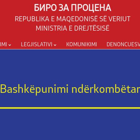
БИРО ЗА ПРОЦЕНА
REPUBLIKA E MAQEDONISË SË VERIUT
MINISTRIA E DREJTËSISË
IMI
LEGJISLATIVI
KOMUNIKIMI
DENONCUES
Bashkëpunimi ndërkombëta