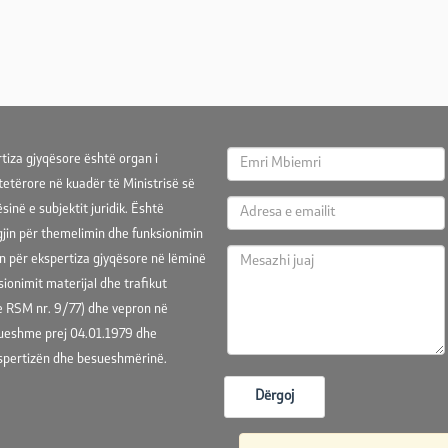
tiza gjyqësore është organ i
tetërore në kuadër të Ministrisë së
ësinë e subjektit juridik. Është
jin për themelimin dhe funksionimin
an për ekspertiza gjyqësore në lëminë
sionimit materijal dhe trafikut
e RSM nr. 9/77) dhe vepron në
ueshme prej 04.01.1979 dhe
spertizën dhe besueshmërinë.