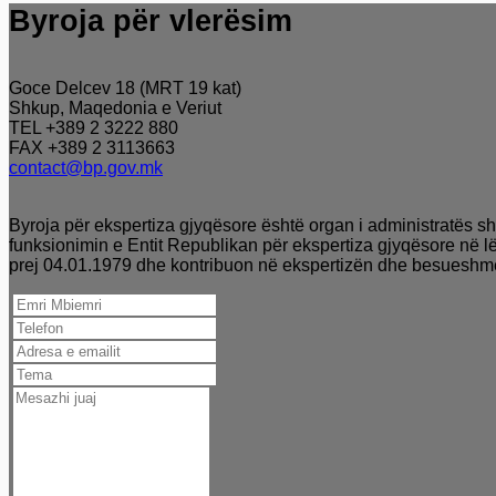
Byroja për vlerësim
Goce Delcev 18 (MRT 19 kat)
Shkup, Maqedonia e Veriut
TEL +389 2 3222 880
FAX +389 2 3113663
contact@bp.gov.mk
Byroja për ekspertiza gjyqësore është organ i administratës sht
funksionimin e Entit Republikan për ekspertiza gjyqësore në l
prej 04.01.1979 dhe kontribuon në ekspertizën dhe besueshm