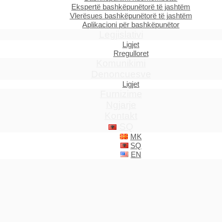
Ekspertë bashkëpunëtorë të jashtëm
Vlerësues bashkëpunëtorë të jashtëm
Aplikacioni për bashkëpunëtor
Legjislativi
Ligjet
Rregulloret
Komunikimi
Denoncuesve
Ligjet
Furnizime
Ngjarje
Kontakt
SQ
MK
SQ
EN