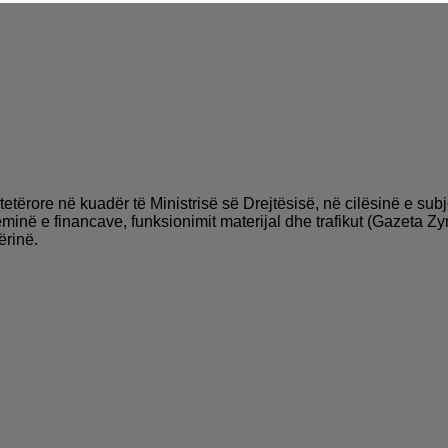
etërore në kuadër të Ministrisë së Drejtësisë, në cilësinë e subj
ëminë e financave, funksionimit materijal dhe trafikut (Gazeta
ërinë.