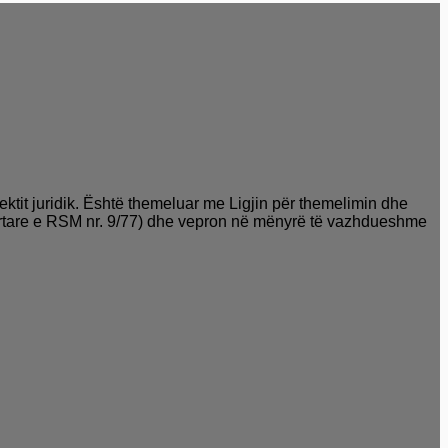
ektit juridik. Është themeluar me Ligjin për themelimin dhe
 Zyrtare e RSM nr. 9/77) dhe vepron në mënyrë të vazhdueshme