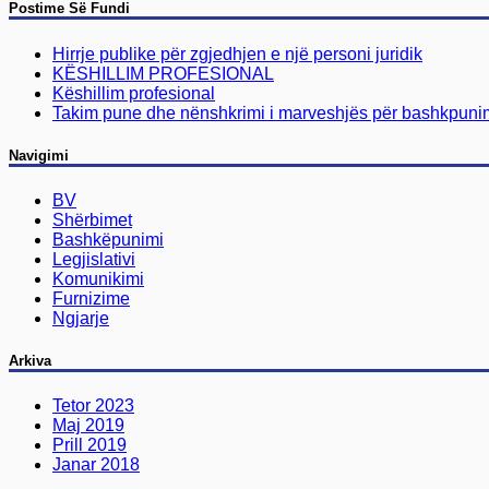
Postime Së Fundi
Hirrje publike për zgjedhjen e një personi juridik
KËSHILLIM PROFESIONAL
Këshillim profesional
Takim pune dhe nënshkrimi i marveshjës për bashkpunim
Navigimi
BV
Shërbimet
Bashkëpunimi
Legjislativi
Komunikimi
Furnizime
Ngjarje
Arkiva
Tetor 2023
Maj 2019
Prill 2019
Janar 2018