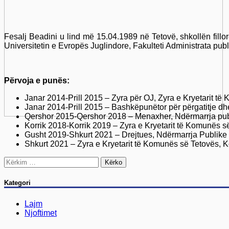
Fesalj Beadini u lind më 15.04.1989 në Tetovë, shkollën fill
Universitetin e Evropës Juglindore, Fakulteti Administrata pub
Përvoja e punës:
Janar 2014-Prill 2015 – Zyra për OJ, Zyra e Kryetarit t
Janar 2014-Prill 2015 – Bashkëpunëtor për përgatitje dh
Qershor 2015-Qershor 2018 – Menaxher, Ndërmarrja publ
Korrik 2018-Korrik 2019 – Zyra e Kryetarit të Komunës s
Gusht 2019-Shkurt 2021 – Drejtues, Ndërmarrja Publike 
Shkurt 2021 – Zyra e Kryetarit të Komunës së Tetovës,
Kërko
për:
Kategori
Lajm
Njoftimet