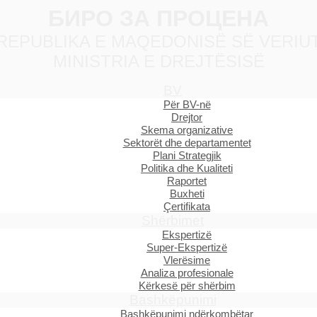
БИРО ЗА ПРОЦЕНА
REPUBLIKA E MAQEDONISË SË VERIU
MINISTRIA E DREJTËSISË
BV
Për BV-në
Drejtor
Skema organizative
Sektorët dhe departamentet
Plani Strategjik
Politika dhe Kualiteti
Raportet
Buxheti
Çertifikata
Shërbimet
Ekspertizë
Super-Ekspertizë
Vlerësime
Analiza profesionale
Kërkesë për shërbim
Bashkëpunimi
Bashkëpunimi ndërkombëtar