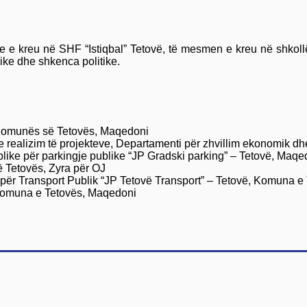
ore e kreu në SHF “Istiqbal” Tetovë, të mesmen e kreu në shkoll
like dhe shkenca politike.
ë Komunës së Tetovës, Maqedoni
e realizim të projekteve, Departamenti për zhvillim ekonomik d
ike për parkingje publike “JP Gradski parking” – Tetovë, Maqe
ë Tetovës, Zyra për OJ
për Transport Publik “JP Tetovë Transport” – Tetovë, Komuna e
 Komuna e Tetovës, Maqedoni