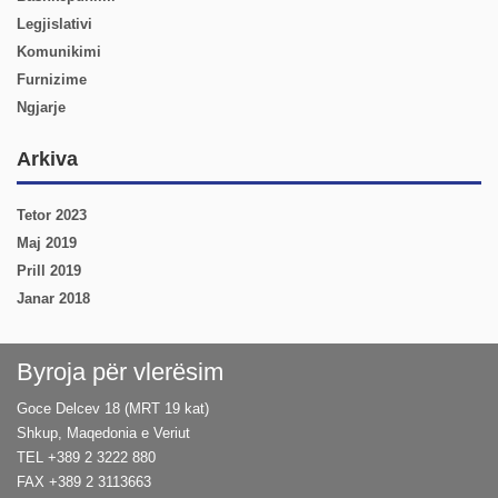
Legjislativi
Komunikimi
Furnizime
Ngjarje
Arkiva
Tetor 2023
Maj 2019
Prill 2019
Janar 2018
Byroja për vlerësim
Goce Delcev 18 (MRT 19 kat)
Shkup, Maqedonia e Veriut
TEL +389 2 3222 880
FAX +389 2 3113663