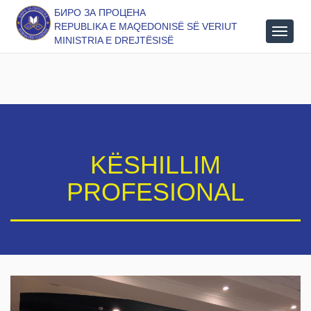
БИРО ЗА ПРОЦЕНА
REPUBLIKA E MAQEDONISË SË VERIUT
MINISTRIA E DREJTËSISË
KËSHILLIM
PROFESIONAL