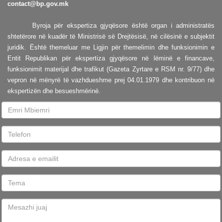
contact@bp.gov.mk
Byroja për ekspertiza gjyqësore është organ i administratës
shtetërore në kuadër të Ministrisë së Drejtësisë, në cilësinë e subjektit
juridik. Është themeluar me Ligjin për themelimin dhe funksionimin e
Entit Republikan për ekspertiza gjyqësore në lëminë e financave,
funksionimit materijal dhe trafikut (Gazeta Zyrtare e RSM nr. 9/77) dhe
vepron në mënyrë të vazhdueshme prej 04.01.1979 dhe kontribuon në
ekspertizën dhe besueshmërinë.