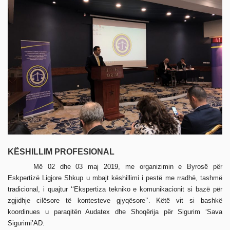
KËSHILLIM PROFESIONAL
Më 02 dhe 03 maj 2019, me organizimin e Byrosë për
Eskpertizë Ligjore Shkup u mbajt këshillimi i pestë me rradhë, tashmë
tradicional, i quajtur ‘‘Ekspertiza tekniko e komunikacionit si bazë për
zgjidhje cilësore të kontesteve gjyqësore’’. Këtë vit si bashkë
koordinues u paraqitën Audatex dhe Shoqërija për Sigurim ‘Sava
Sigurimi’AD.