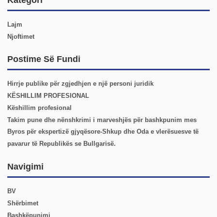
Lajm
Njoftimet
Postime Së Fundi
Hirrje publike për zgjedhjen e një personi juridik
KËSHILLIM PROFESIONAL
Këshillim profesional
Takim pune dhe nënshkrimi i marveshjës për bashkpunim mes
Byros për ekspertizë gjyqësore-Shkup dhe Oda e vlerësuesve të
pavarur të Republikës se Bullgarisë.
Navigimi
BV
Shërbimet
Bashkëpunimi