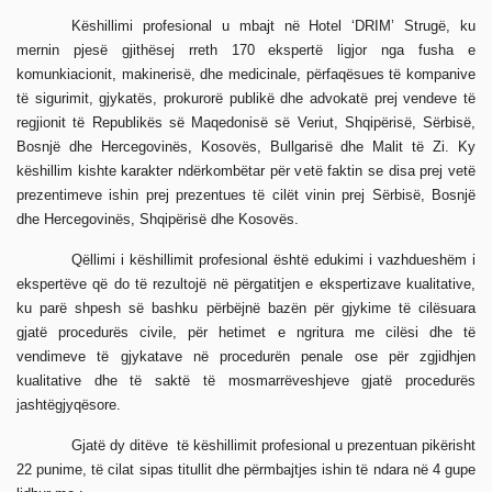
Këshillimi profesional u mbajt në Hotel ‘DRIM’ Strugë, ku
mernin pjesë gjithësej rreth 170 ekspertë ligjor nga fusha e
komunkiacionit, makinerisë, dhe medicinale, përfaqësues të kompanive
të sigurimit, gjykatës, prokurorë publikë dhe advokatë prej vendeve të
regjionit të Republikës së Maqedonisë së Veriut, Shqipërisë, Sërbisë,
Bosnjë dhe Hercegovinës, Kosovës, Bullgarisë dhe Malit të Zi. Ky
këshillim kishte karakter ndërkombëtar për vetë faktin se disa prej vetë
prezentimeve ishin prej prezentues të cilët vinin prej Sërbisë, Bosnjë
dhe Hercegovinës, Shqipërisë dhe Kosovës.
Qëllimi i këshillimit profesional është edukimi i vazhdueshëm i
ekspertëve që do të rezultojë në përgatitjen e ekspertizave kualitative,
ku parë shpesh së bashku përbëjnë bazën për gjykime të cilësuara
gjatë procedurës civile, për hetimet e ngritura me cilësi dhe të
vendimeve të gjykatave në procedurën penale ose për zgjidhjen
kualitative dhe të saktë të mosmarrëveshjeve gjatë procedurës
jashtëgjyqësore.
Gjatë dy ditëve të këshillimit profesional u prezentuan pikërisht
22 punime, të cilat sipas titullit dhe përmbajtjes ishin të ndara në 4 gupe