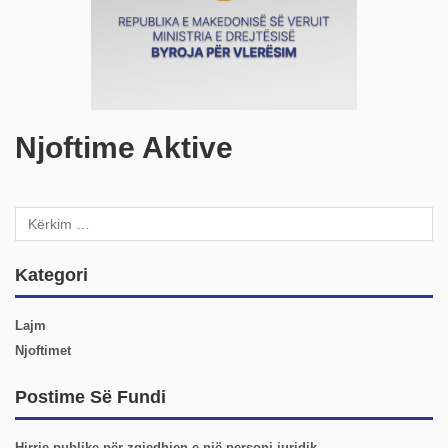
Njoftime Aktive
Kategori
Lajm
Njoftimet
Postime Së Fundi
Hirrje publike për zgjedhjen e një personi juridik