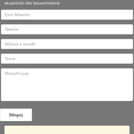
ekspertizën dhe besueshmërinë.