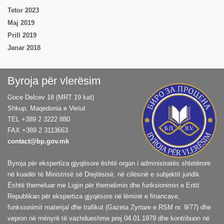
Tetor 2023
Maj 2019
Prill 2019
Janar 2018
Byroja për vlerësim
Goce Delcev 18 (MRT 19 kat)
Shkup, Maqedonia e Veriut
TEL +389 2 3222 880
FAX +389 2 3113663
contact@bp.gov.mk
Byroja për ekspertiza gjyqësore është organ i administratës shtetërore
në kuadër të Ministrisë së Drejtësisë, në cilësinë e subjektit juridik.
Është themeluar me Ligjin për themelimin dhe funksionimin e Entit
Republikan për ekspertiza gjyqësore në lëminë e financave,
funksionimit materijal dhe trafikut (Gazeta Zyrtare e RSM nr. 9/77) dhe
vepron në mënyrë të vazhdueshme prej 04.01.1979 dhe kontribuon në