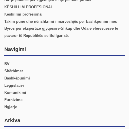
KËSHILLIM PROFESIONAL
Këshillim profesional
Takim pune dhe nënshkrimi i marveshjës për bashkpunim mes
Byros për ekspertizë gjyqësore-Shkup dhe Oda e vlerësuesve të
pavarur të Republikës se Bullgarisë.
Navigimi
BV
Shërbimet
Bashkëpunimi
Legjislativi
Komunikimi
Furnizime
Ngjarje
Arkiva