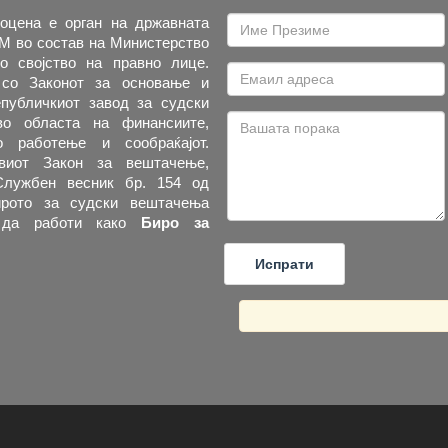
оцена е орган на државната
М во состав на Министерство
о својство на правно лице.
со Законот за основање и
публичкиот завод за судски
о областа на финансиите,
то работење и сообраќајот.
виот Закон за вештачење,
Службен весник бр. 154 од
Бирото за судски вештачења
 да работи како
Биро за
и