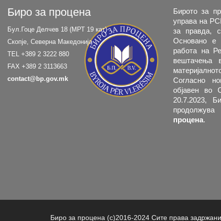
Биро за процена
Бирото за пр
управа на РС
Бул.Гоце Делчев 18 (МРТ 19 кат)
за правда, с
Основано е 
Скопје, Северна Македонија
работа на Ре
TEL +389 2 3222 880
вештачења в
FAX +389 2 3113663
материјално
contact@bp.gov.mk
Согласно но
објавен во 
20.7.2023, 
продолжува
процена
.
Биро за процена (c)2016-2024 Сите права задржан