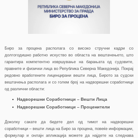
Биро за процена располага со високо стручни кадри со
долгогодишно работно искуство во областа на вештачењето, што
гарантира компетентно извршување на барањата од судовите,
правните и физички лица во Република Северна Македонија. Покрај
редовно вработените лиценцирани вешти лица, Бирото за судски
вештачења располага и со голем број на надворешни соработници
од различни области:
Надворешни Соработници – Вешти Лица
Надворешни Соработници – Проценители
Доколку сакате да бидете дел од тимот на надворешни
соработници – вешти лица на Биро за процена, повеќе информации,
формулар и онлајн апликација можете да најдете на следнава