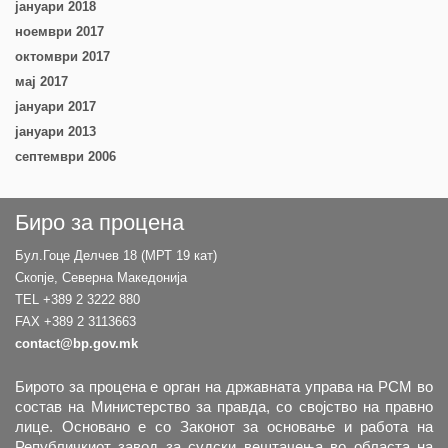
јануари 2018
ноември 2017
октомври 2017
мај 2017
јануари 2017
јануари 2013
септември 2006
Биро за процена
Бул.Гоце Делчев 18 (МРТ 19 кат)
Скопје, Северна Македонија
TEL +389 2 3222 880
FAX +389 2 3113663
contact@bp.gov.mk
Бирото за процена е орган на државната управа на РСМ во
состав на Министерство за правда, со својство на правно
лице. Основано е со Законот за основање и работа на
Републичкиот завод за судски вештачења во областа на