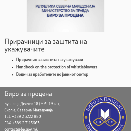
Прирачници за заштита на
укажувачите
Прирачник за заштита на укажувачи
Handbook on the protection of whistleblowers
Водич за вработените во јавниот сектор
Биро за процена
Бул.Гоце Делчев 18 (МРТ 19 кат)
Скопје, Северна Македонија
TEL +389 2 3222 880
FAX +389 2 3113663
contact@bp.gov.mk