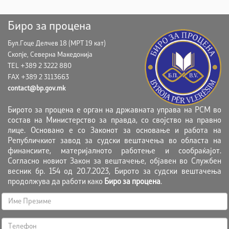
Биро за процена
Бул.Гоце Делчев 18 (МРТ 19 кат)
Скопје, Северна Македонија
TEL +389 2 3222 880
FAX +389 2 3113663
contact@bp.gov.mk
Бирото за процена е орган на државната управа на РСМ во
состав на Министерство за правда, со својство на правно
лице. Основано е со Законот за основање и работа на
Републичкиот завод за судски вештачења во областа на
финансиите, материјалното работење и сообраќајот.
Согласно новиот Закон за вештачење, објавен во Службен
весник бр. 154 од 20.7.2023, Бирото за судски вештачења
продолжува да работи како
Биро за процена
.