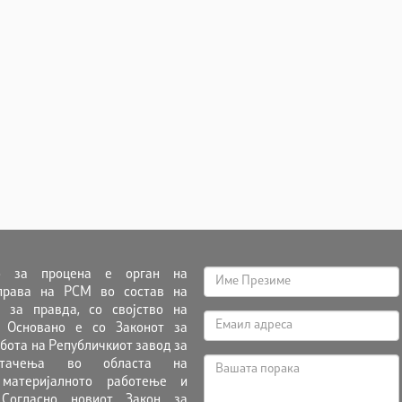
о за процена е орган на
права на РСМ во состав на
 за правда, со својство на
. Основано е со Законот за
бота на Републичкиот завод за
штачења во областа на
 материјалното работење и
. Согласно новиот Закон за