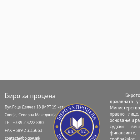
Биро за процена
Бирот
државната у
Бул.Гоце Делчев 18 (МРТ 19 кат)
Министерство
правно лице
Скопје, Северна Македонија
основање и ра
TEL +389 2 3222 880
судски ве
FAX +389 2 3113663
финансиите,
contact@bp.gov.mk
сообраќајот