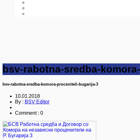
bsv-rabotna-sredba-komora-p
bsv-rabotna-sredba-komora-proceniteli-bugarija-3
10.01.2018
By :
BSV Editor
Comment : 0