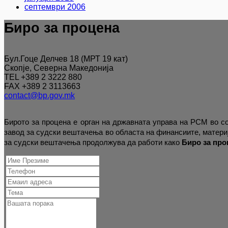
септември 2006
Биро за процена
Бул.Гоце Делчев 18 (МРТ 19 кат)
Скопје, Северна Македонија
TEL +389 2 3222 880
FAX +389 2 3113663
contact@bp.gov.mk
Бирото за процена е орган на државната управа на РСМ во со
завод за судски вештачења во областа на финансиите, материј
за судски вештачења продолжува да работи како
Биро за про