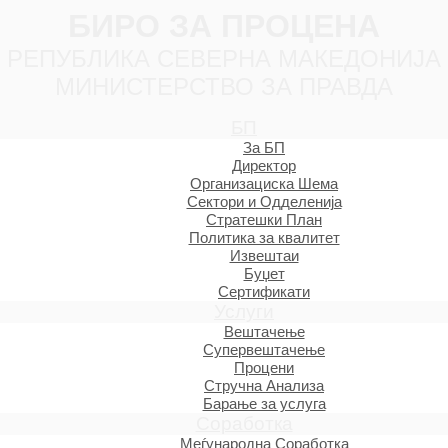
БИРО ЗА ПРОЦЕНА
РЕПУБЛИКА СЕВЕРНА МАКЕДОНИЈА
МИНИСТЕРСТВО ЗА ПРАВДА
БП
За БП
Директор
Организациска Шема
Сектори и Одделенија
Стратешки План
Политика за квалитет
Извештаи
Буџет
Сертификати
Услуги
Вештачење
Супервештачење
Процени
Стручна Анализа
Барање за услуга
Соработка
Меѓународна Соработка