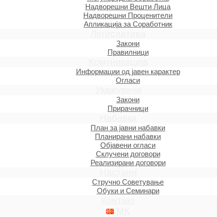
Надворешни Вешти Лица
Надворешни Проценители
Апликација за Соработник
Легислатива
Закони
Правилници
Комуникација
Информации од јавен карактер
Огласи
Укажувачи
Закони
Прирачници
Набавки
План за јавни набавки
Планирани набавки
Објавени огласи
Склучени договори
Реализирани договори
Настани
Стручно Советување
Обуки и Семинари
Контакт
MK