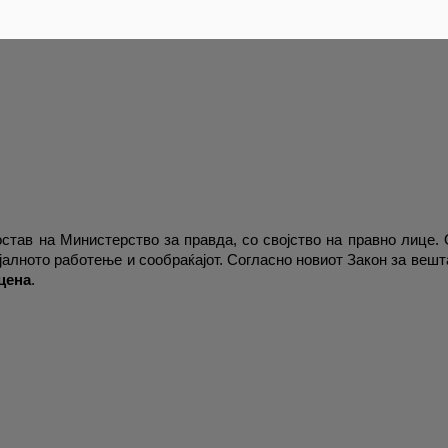
став на Министерство за правда, со својство на правно лице.
алното работење и сообраќајот. Согласно новиот Закон за вешта
цена
.