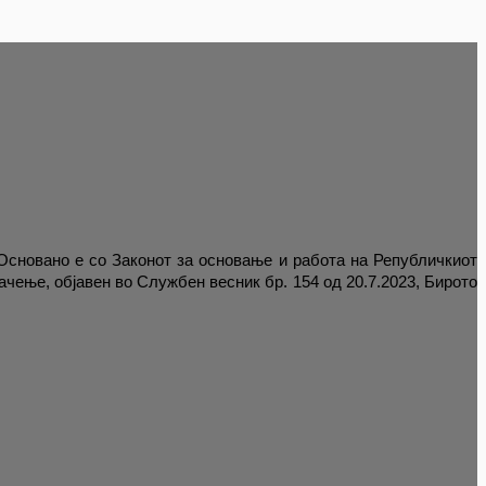
 Основано е со Законот за основање и работа на Републичкиот
чење, објавен во Службен весник бр. 154 од 20.7.2023, Бирото