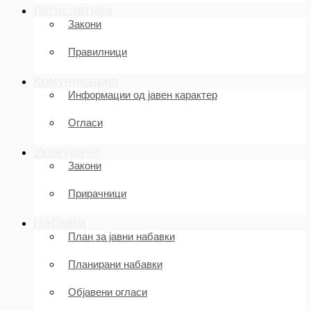
Легислатива
Закони
Правилници
Комуникација
Информации од јавен карактер
Огласи
Укажувачи
Закони
Прирачници
Набавки
План за јавни набавки
Планирани набавки
Објавени огласи