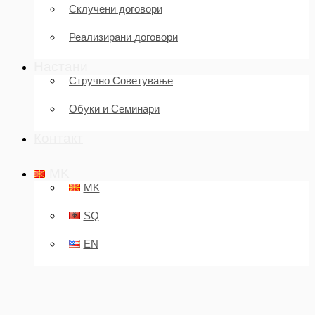
Склучени договори
Реализирани договори
Настани
Стручно Советување
Обуки и Семинари
Контакт
MK
MK
SQ
EN