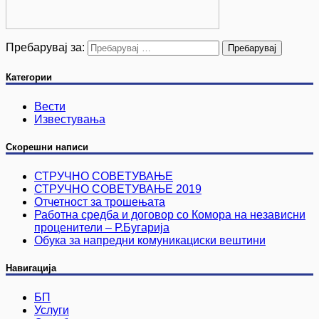
Пребарувај за:
Категории
Вести
Известувања
Скорешни написи
СТРУЧНО СОВЕТУВАЊЕ
СТРУЧНО СОВЕТУВАЊЕ 2019
Отчетност за трошењата
Работна средба и договор со Комора на независни
проценители – Р.Бугарија
Обука за напредни комуникациски вештини
Навигација
БП
Услуги