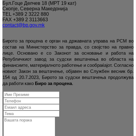
Бул.Гоце Делчев 18 (МРТ 19 кат)
Скопје, Северна Македонија
TEL +389 2 3222 880
FAX +389 2 3113663
contact@bp.gov.mk
Бирото за процена е орган на државната управа на РСМ во
состав на Министерство за правда, со својство на правно
лице. Основано е со Законот за основање и работа на
Републичкиот завод за судски вештачења во областа на
финансиите, материјалното работење и сообраќајот. Согласно
новиот Закон за вештачење, објавен во Службен весник бр.
154 од 20.7.2023, Бирото за судски вештачења продолжува
да работи како
Биро за процена
.