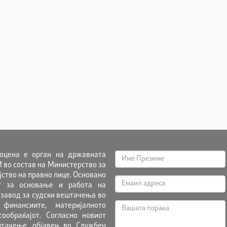
оцена е орган на државната
 во состав на Министерство за
ојство на правно лице. Основано
т за основање и работа на
 завод за судски вештачења во
финансиите, материјалното
ообраќајот. Согласно новиот
тачење, објавен во Службен