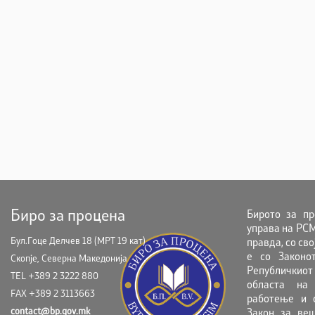
Биро за процена
Бирото за пр
управа на РСМ
Бул.Гоце Делчев 18 (МРТ 19 кат)
правда, со св
е со Законо
Скопје, Северна Македонија
Републичкиот
TEL +389 2 3222 880
областа на 
FAX +389 2 3113663
работење и с
contact@bp.gov.mk
Закон за веш