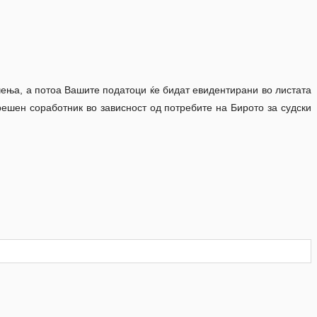
чења, а потоа Вашите податоци ќе бидат евидентирани во листата
ешен соработник во зависност од потребите на Бирото за судски