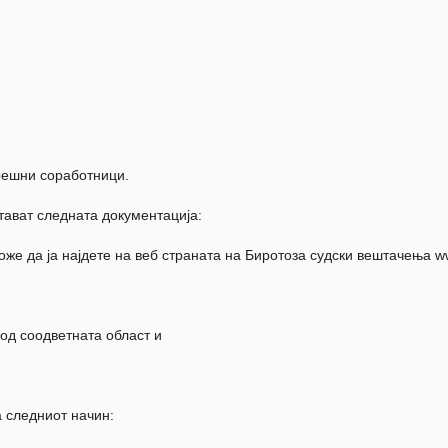
орешни соработници.
стават следната документација:
же да ја најдете на веб страната на Биротоза судски вештачења w
 од соодветната област и
а следниот начин: