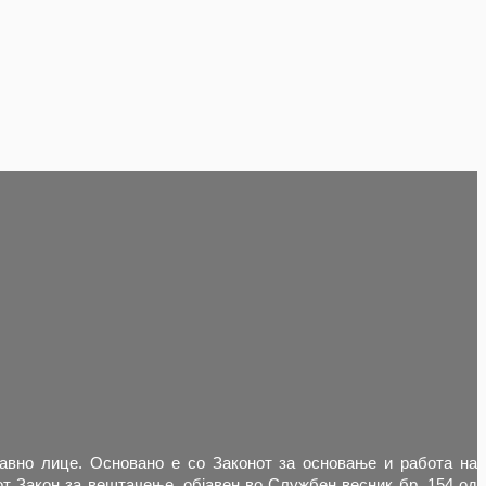
равно лице. Основано е со Законот за основање и работа на
т Закон за вештачење, објавен во Службен весник бр. 154 од