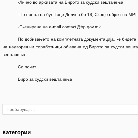
-Лично во архивата на Бирото за судски вештачења
-По пошта на бул.Гоце Делчев бр.18, Скопје објект на МРТ
-Скенирана на e-mail contact@bp.gov.mk
По добивањето на комплетната документација, ќе бидете 
на надворешни соработници објавена од Бирото за судски вешта
вештачења.
Со почит,
Биро за судски вештачења
Категории