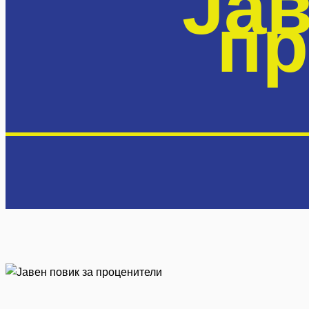
Јав
пр