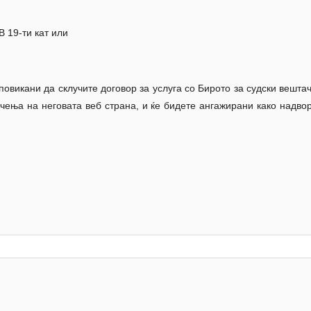
В 19-ти кат или
повикани да склучите договор за услуга со Бирото за судски вешта
чења на неговата веб страна, и ќе бидете ангажирани како надвор