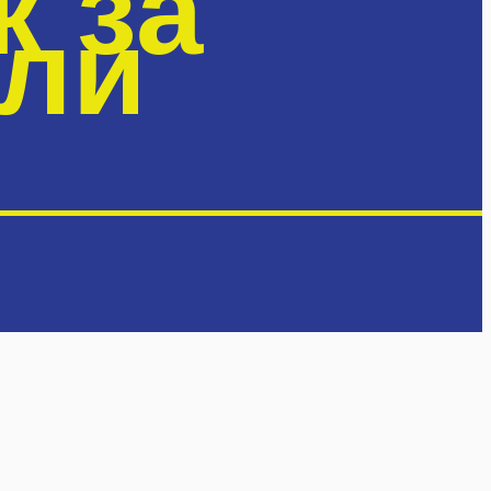
к за
ели