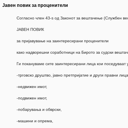
Јавен повик за проценители
Согласно член 43-ѕ од Законот за вештачење (Службен весн
ЈАВЕН ПОВИК
за пријавување на заинтересирани проценители
како надворешни соработници на Бирото за судски вешта
Ги покануваме сите заинтересирани лица кои поседуваат 
-трговско друштво, јавно претпријатие и други правни лица
-недвижен имот,
-подвижен имот,
-побарувања и обврски,
-машини и опрема,