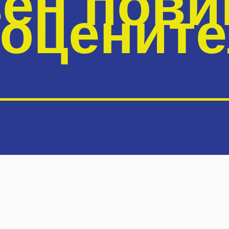
ен пови
оценит