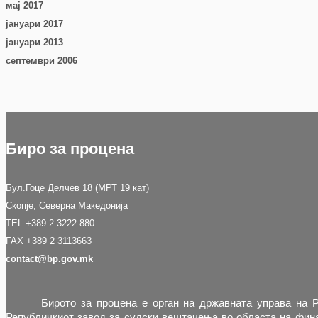
мај 2017
јануари 2017
јануари 2013
септември 2006
Биро за процена
Бул.Гоце Делчев 18 (МРТ 19 кат)
Скопје, Северна Македонија
TEL +389 2 3222 880
FAX +389 2 3113663
contact@bp.gov.mk
Бирото за процена е орган на државната управа на 
Републичкиот завод за судски вештачења во областа на фина