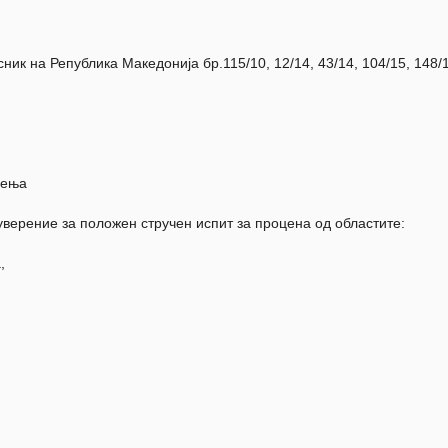
ик на Република Македонија бр.115/10, 12/14, 43/14, 104/15, 148/
чења
уверение за положен стручен испит за процена од областите:
,