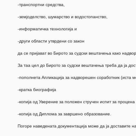
-транспортни средства,
-земјоделство, шумарство и водостопанство,
-информатичка технологија и
-други области утврдени со закон
да се пријават во Бирото за судски вештачења како надв
За таа цел до Бирото за судски вештачења треба да ја до
-пополнета Апликација за надворешен соработник (иста мо
-кратка биографија
-копија од Уверение за положен стручен испит за процена
-копија од Диплома за завршено образование.
Погоре наведената документација може да ја доставите н