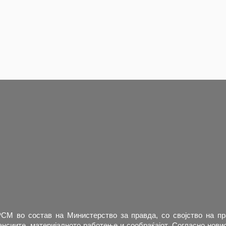
РСМ во состав на Министерство за правда, со својство на п
нсиите, материјалното работење и сообраќајот. Согласно новио