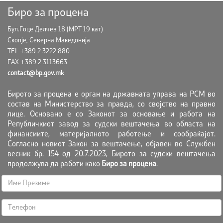
Биро за процена
Бул.Гоце Делчев 18 (МРТ 19 кат)
Скопје, Северна Македонија
TEL +389 2 3222 880
FAX +389 2 3113663
contact@bp.gov.mk
Бирото за процена е орган на државната управа на РСМ во
состав на Министерство за правда, со својство на правно
лице. Основано е со Законот за основање и работа на
Републичкиот завод за судски вештачења во областа на
финансиите, материјалното работење и сообраќајот.
Согласно новиот Закон за вештачење, објавен во Службен
весник бр. 154 од 20.7.2023, Бирото за судски вештачења
продолжува да работи како
Биро за процена
.