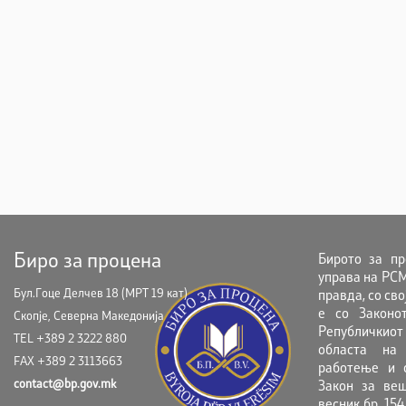
Биро за процена
Бирото за пр
управа на РСМ
Бул.Гоце Делчев 18 (МРТ 19 кат)
правда, со св
е со Законо
Скопје, Северна Македонија
Републичкиот
TEL +389 2 3222 880
областа на 
FAX +389 2 3113663
работење и с
contact@bp.gov.mk
Закон за веш
весник бр. 154