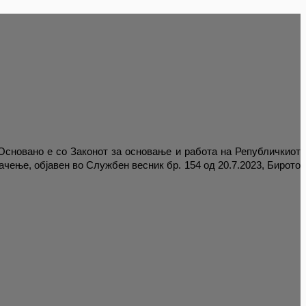
 Основано е со Законот за основање и работа на Републичкиот
чење, објавен во Службен весник бр. 154 од 20.7.2023, Бирото