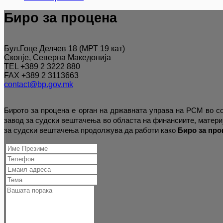
Биро за процена
Бул.Гоце Делчев 18 (МРТ 19 кат)
Скопје, Северна Македонија
TEL +389 2 3222 880
FAX +389 2 3113663
contact@bp.gov.mk
Бирото за процена е орган на државната управа на РСМ во со
завод за судски вештачења во областа на финансиите, материј
за судски вештачења продолжува да работи како
Биро за про