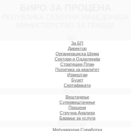
БИРО ЗА ПРОЦЕНА
РЕПУБЛИКА СЕВЕРНА МАКЕДОНИЈА
МИНИСТЕРСТВО ЗА ПРАВДА
БП
За БП
Директор
Организациска Шема
Сектори и Одделенија
Стратешки План
Политика за квалитет
Извештаи
Буџет
Сертификати
Услуги
Вештачење
Супервештачење
Процени
Стручна Анализа
Барање за услуга
Соработка
Меѓународна Соработка