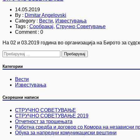
14.05.2019
By :
Dimitar Angelovski
Category :
Вести
,
Известувања
Tags :
Сообракај
,
Стручно Советување
Comment : 0
На 02 и 03.2019 година во организација на Бирото за суд
Пребарувај
за:
Категории
Вести
Известувања
Скорешни написи
СТРУЧНО СОВЕТУВАЊЕ
СТРУЧНО СОВЕТУВАЊЕ 2019
Отчетност за трошењата
Работна средба и договор со Комора на независни пр
Обука за напредни комуникациски вештини