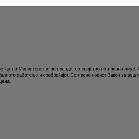
став на Министерство за правда, со својство на правно лице.
алното работење и сообраќајот. Согласно новиот Закон за вешта
цена
.