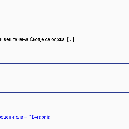
ски вештачења Скопје се одржа […]
оценители – Р.Бугарија