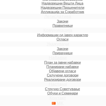
Надворешни Вешти Лица
Надворешни Проценители
Апликација за Соработник
Легислатива
Закони
Правилници
Комуникација
Информации од јавен карактер
Огласи
Укажувачи
Закони
Прирачници
Набавки
План за јавни набавки
Планирани набавки
Објавени огласи
Склучени договори
Реализирани договори
Настани
Стручно Советување
Обуки и Семинари
Контакт
MK